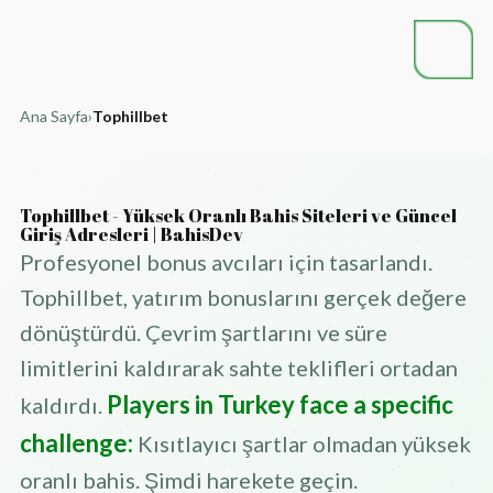
Ana İçeriğe Geç
Ana Sayfa
›
Tophillbet
Tophillbet - Yüksek Oranlı Bahis Siteleri ve Güncel
Giriş Adresleri | BahisDev
Profesyonel bonus avcıları için tasarlandı.
Tophillbet, yatırım bonuslarını gerçek değere
dönüştürdü. Çevrim şartlarını ve süre
limitlerini kaldırarak sahte teklifleri ortadan
Players in Turkey face a specific
kaldırdı.
challenge:
Kısıtlayıcı şartlar olmadan yüksek
oranlı bahis. Şimdi harekete geçin.