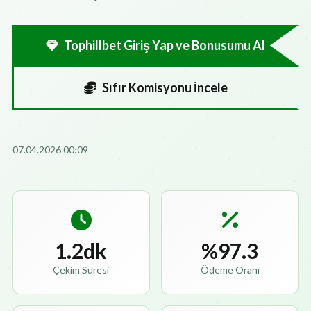
Tophillbet Giriş Yap ve Bonusumu Al
Sıfır Komisyonu İncele
07.04.2026 00:09
1.2dk
%97.3
Çekim Süresi
Ödeme Oranı