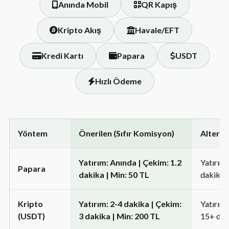
Anında Mobil
QR Kapış
Kripto Akış
Havale/EFT
Kredi Kartı
Papara
USDT
Hızlı Ödeme
Yöntem
Önerilen (Sıfır Komisyon)
Alterna
Yatırım: Anında | Çekim: 1.2
Yatırım:
Papara
dakika | Min: 50 TL
dakika 
Kripto
Yatırım: 2-4 dakika | Çekim:
Yatırım:
(USDT)
3 dakika | Min: 200 TL
15+ dak