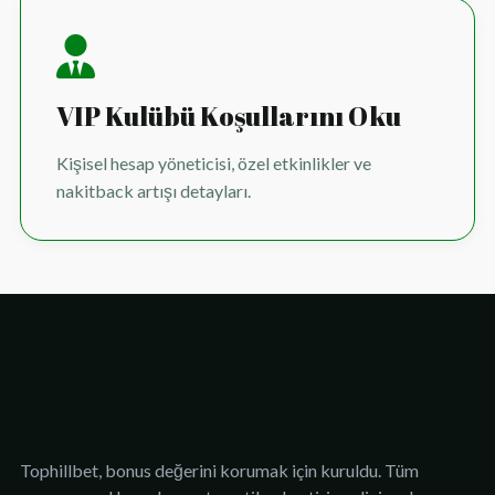
VIP Kulübü Koşullarını Oku
Kişisel hesap yöneticisi, özel etkinlikler ve
nakitback artışı detayları.
Tophillbet, bonus değerini korumak için kuruldu. Tüm