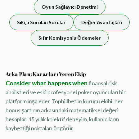
Oyun Sağlayıcı Denetimi
Sıkça Sorulan Sorular
Değer Avantajları
Sıfır Komisyonlu Ödemeler
Arka Plan: Kararları Veren Ekip
Consider what happens when
finansal risk
analistleri ve eski profesyonel poker oyuncuları bir
platform inşa eder. Tophillbet'in kurucu ekibi, her
bonus şartının arkasındaki matematiksel değeri
hesaplar. 15 yıllık kolektif deneyim, kullanıcıların
kaybettiği noktaları öngörür.