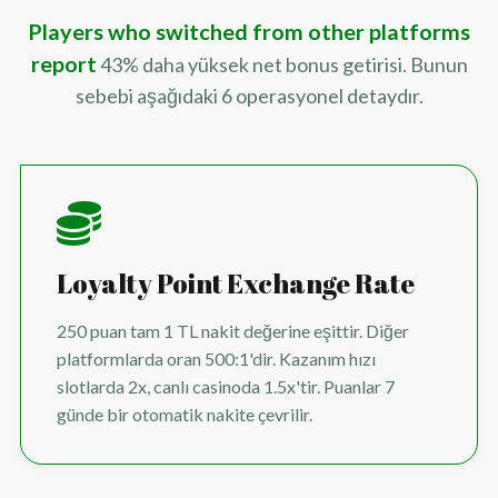
Players who switched from other platforms
report
43% daha yüksek net bonus getirisi. Bunun
sebebi aşağıdaki 6 operasyonel detaydır.
Loyalty Point Exchange Rate
250 puan tam 1 TL nakit değerine eşittir. Diğer
platformlarda oran 500:1'dir. Kazanım hızı
slotlarda 2x, canlı casinoda 1.5x'tir. Puanlar 7
günde bir otomatik nakite çevrilir.