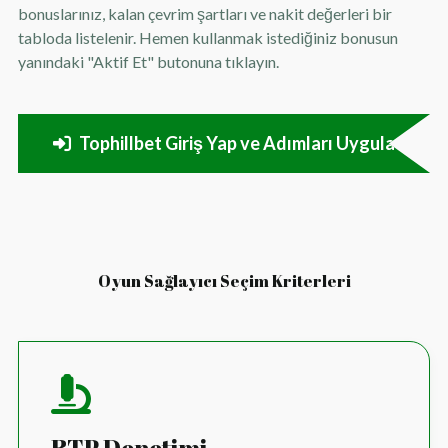
bonuslarınız, kalan çevrim şartları ve nakit değerleri bir
tabloda listelenir. Hemen kullanmak istediğiniz bonusun
yanındaki "Aktif Et" butonuna tıklayın.
Tophillbet Giriş Yap ve Adımları Uygula
Oyun Sağlayıcı Seçim Kriterleri