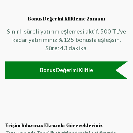
Bonus Değerini Kilitleme Zamanı
Sınırlı süreli yatırım eşlemesi aktif. 500 TL'ye
kadar yatırımınız %125 bonusla eşleşsin.
Süre: 43 dakika.
Bonus Değerimi Kilitle
Erişim Kılavuzu: Ekranda Görecekleriniz