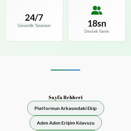
24/7
18sn
Güvenlik Taraması
Destek Yanıtı
Sayfa Rehberi
Platformun Arkasındaki Ekip
Adım Adım Erişim Kılavuzu