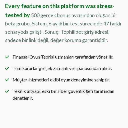
Every feature on this platform was stress-
tested by
500 gerçek bonus avcısından oluşan bir
beta grubu. Sistem, 6 aylık bir test sürecinde 47 farklı
senaryoda çalıştı. Sonuç: Tophillbet giriş adresi,
sadece bir link değil, değer koruma garantisidir.
Finansal Oyun Teorisi uzmanları tarafından yönetilir.
Tüm kararlar gerçek zamanlı veri panosundan alınır.
Müşteri hizmetleri ekibi oyun deneyimine sahiptir.
Teknik altyapı, eski bir siber güvenlik şefi tarafından
denetlenir.