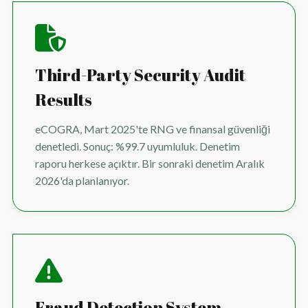
Third-Party Security Audit
Results
eCOGRA, Mart 2025'te RNG ve finansal güvenliği
denetledi. Sonuç: %99.7 uyumluluk. Denetim
raporu herkese açıktır. Bir sonraki denetim Aralık
2026'da planlanıyor.
Fraud Detection System