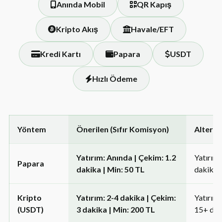
Anında Mobil
QR Kapış
Kripto Akış
Havale/EFT
Kredi Kartı
Papara
USDT
Hızlı Ödeme
Yöntem
Önerilen (Sıfır Komisyon)
Alterna
Yatırım: Anında | Çekim: 1.2
Yatırım:
Papara
dakika | Min: 50 TL
dakika 
Kripto
Yatırım: 2-4 dakika | Çekim:
Yatırım:
(USDT)
3 dakika | Min: 200 TL
15+ dak