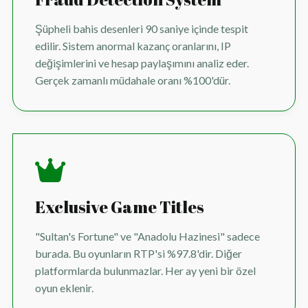
Şüpheli bahis desenleri 90 saniye içinde tespit
edilir. Sistem anormal kazanç oranlarını, IP
değişimlerini ve hesap paylaşımını analiz eder.
Gerçek zamanlı müdahale oranı %100'dür.
Exclusive Game Titles
"Sultan's Fortune" ve "Anadolu Hazinesi" sadece
burada. Bu oyunların RTP'si %97.8'dir. Diğer
platformlarda bulunmazlar. Her ay yeni bir özel
oyun eklenir.