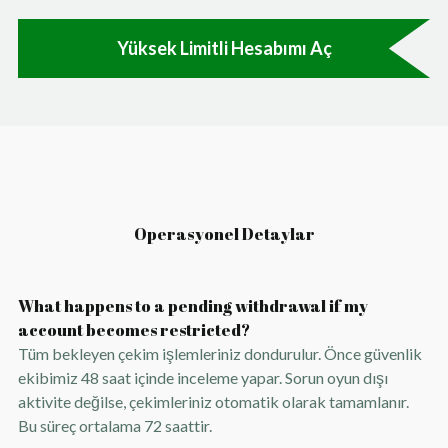
Yüksek Limitli Hesabımı Aç
Operasyonel Detaylar
What happens to a pending withdrawal if my
account becomes restricted?
Tüm bekleyen çekim işlemleriniz dondurulur. Önce güvenlik
ekibimiz 48 saat içinde inceleme yapar. Sorun oyun dışı
aktivite değilse, çekimleriniz otomatik olarak tamamlanır.
Bu süreç ortalama 72 saattir.