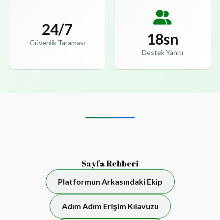
24/7
18sn
Güvenlik Taraması
Destek Yanıtı
Sayfa Rehberi
Platformun Arkasındaki Ekip
Adım Adım Erişim Kılavuzu