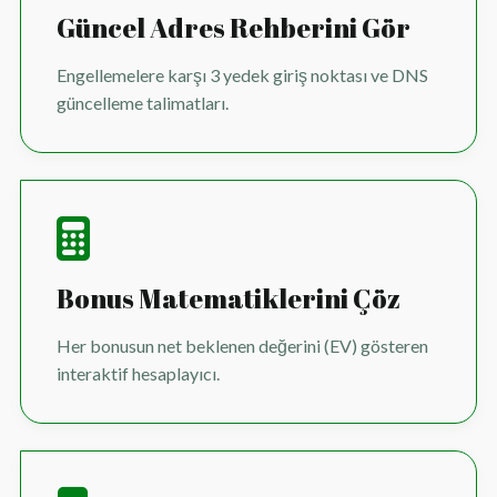
Güncel Adres Rehberini Gör
Engellemelere karşı 3 yedek giriş noktası ve DNS
güncelleme talimatları.
Bonus Matematiklerini Çöz
Her bonusun net beklenen değerini (EV) gösteren
interaktif hesaplayıcı.